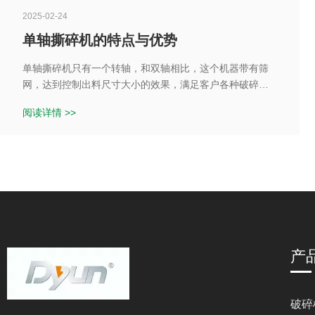
2025-02-24
单轴撕碎机的特点与优势
单轴撕碎机只有一个转轴，和双轴相比，这个机器带有筛
网，达到控制出料尺寸大小的效果，满足客户各种破碎需
求。单轴撕碎机应用范围广泛，比如撕碎各种塑料产品，
阅读详情 >>
木托盘，布料，纸箱，易拉罐，线缆，生活垃圾等。
产
破碎