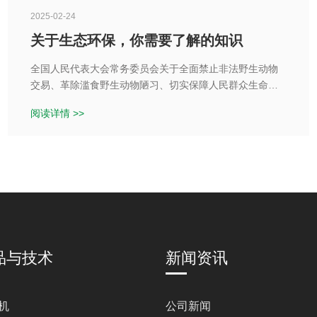
2025-02-24
关于生态环保，你需要了解的知识
全国人民代表大会常务委员会关于全面禁止非法野生动物
交易、革除滥食野生动物陋习、切实保障人民群众生命健
康安全的决定》中规定，全面禁止食用国家保护的“有重要
阅读详情 >>
生态、科学、社会价值的陆生野生动物”以及其他陆生野生
动物
品与技术
新闻资讯
机
公司新闻