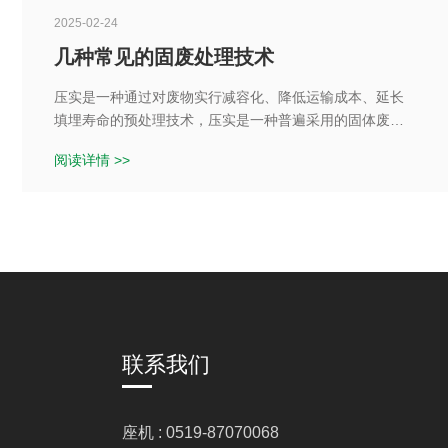
2025-02-24
几种常见的固废处理技术
压实是一种通过对废物实行减容化、降低运输成本、延长
填埋寿命的预处理技术，压实是一种普遍采用的固体废弃
物的预处理方法，如汽车、易拉罐、塑料瓶等通常首先采
阅读详情 >>
用压实处理，适于压实减少体积处理的固体废弃物
联系我们
座机 : 0519-87070068